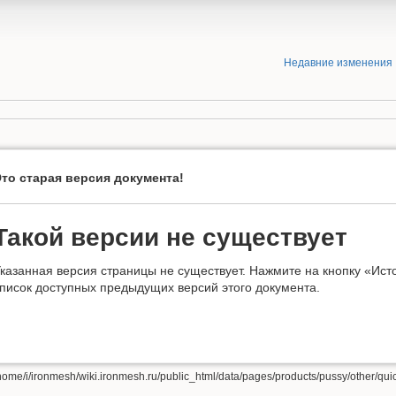
Недавние изменения
то старая версия документа!
Такой версии не существует
казанная версия страницы не существует. Нажмите на кнопку «Ист
писок доступных предыдущих версий этого документа.
home/i/ironmesh/wiki.ironmesh.ru/public_html/data/pages/products/pussy/other/quick