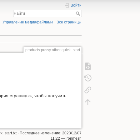
Войти
Управление медиафайлами
Все страницы
products:pussy:other:quick_start
ория страницы», чтобы получить
_start.txt
· Последнее изменение:
2023/12/07
11:22
—
ironmesh