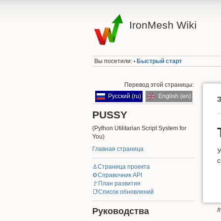
IronMesh Wiki
Вы посетили:
Быстрый старт
•
Перевод этой страницы:
Русский (ru)
English (en)
Э
PUSSY
(Python Utilitarian Script System for
You)
Главная страница
У
с
⚓Страница проекта
⚙️Справочник API
🚩План развития
📑Список обновлений
Руководства
/