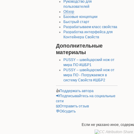
Руководство для
пользователей
Обзор
Базовые концепции
Быстрый старт
Разрабатываем класс свойства
Разработка интерфейса для
Контейнера Свойств
Дополнительные
материалы
PUSSY – швейцарский нож от
мира ПО #ШБР1
PUSSY – швейцарский нож от
мира ПО - Погружаемся в
систему Свойств #ШБР2
👍
Поддержать автора
📢Подписывайтесь на социальные
сети
📧Отправить отзыв
💬Обсудить
Если не указано иное, содер